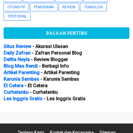
OTOMOTIF
PENDIDIKAN
REVIEW
TEKNOLOGI
TIPSTORIAL
BACAAN PENTING
Situs Review
- Akurasi Ulasan
Daily Zafran
- Zafran Personal Blog
Defita Neyla
- Review Blogger
Blog Mas Rendi
- Berbagi Info
Artikel Parenting
- Artikel Parenting
Karunia Sambas
- Karunia Sambas
Et Cetera
- Et Cetera
Curhatanku
- Curhatanku
Les Inggris Gratis
- Les Inggris Gratis
Tentang Kami
Kontak dan Kerjasama
Sitemap