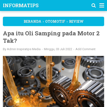
INFORMATIPS
BERANDA
›
OTOMOTIF
›
REVIEW
Apa itu Oli Samping pada Motor 2
Tak?
By
Admin Inspiratips Media
Minggu, 03 Juli 2022
Add Comment