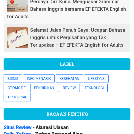
Percaya Diri: Kunci Menguasai Grammar
Bahasa Inggris bersama EF EFEKTA English
for Adults
Selamat Jalan Penuh Gaya: Ucapan Bahasa
Inggris untuk Perpisahan yang Tak
Terlupakan – EF EFEKTA English for Adults
LABEL
BISNIS
INFO MENARIK
KESEHATAN
LIFESTYLE
OTOMOTIF
PENDIDIKAN
REVIEW
TEKNOLOGI
TIPSTORIAL
BACAAN PENTING
Situs Review
- Akurasi Ulasan