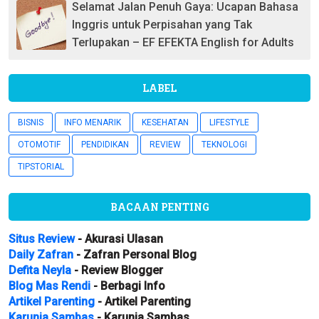
Selamat Jalan Penuh Gaya: Ucapan Bahasa
Inggris untuk Perpisahan yang Tak
Terlupakan – EF EFEKTA English for Adults
LABEL
BISNIS
INFO MENARIK
KESEHATAN
LIFESTYLE
OTOMOTIF
PENDIDIKAN
REVIEW
TEKNOLOGI
TIPSTORIAL
BACAAN PENTING
Situs Review
- Akurasi Ulasan
Daily Zafran
- Zafran Personal Blog
Defita Neyla
- Review Blogger
Blog Mas Rendi
- Berbagi Info
Artikel Parenting
- Artikel Parenting
Karunia Sambas
- Karunia Sambas