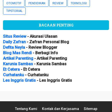
OTOMOTIF
PENDIDIKAN
REVIEW
TEKNOLOGI
TIPSTORIAL
BACAAN PENTING
Situs Review
- Akurasi Ulasan
Daily Zafran
- Zafran Personal Blog
Defita Neyla
- Review Blogger
Blog Mas Rendi
- Berbagi Info
Artikel Parenting
- Artikel Parenting
Karunia Sambas
- Karunia Sambas
Et Cetera
- Et Cetera
Curhatanku
- Curhatanku
Les Inggris Gratis
- Les Inggris Gratis
Tentang Kami
Kontak dan Kerjasama
Sitemap