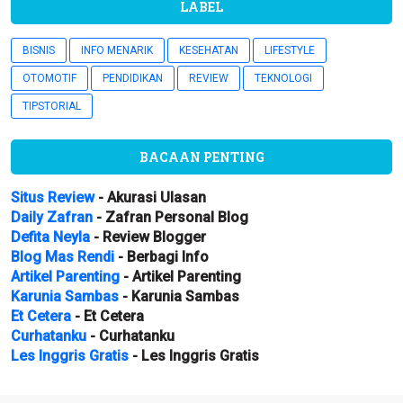
LABEL
BISNIS
INFO MENARIK
KESEHATAN
LIFESTYLE
OTOMOTIF
PENDIDIKAN
REVIEW
TEKNOLOGI
TIPSTORIAL
BACAAN PENTING
Situs Review
- Akurasi Ulasan
Daily Zafran
- Zafran Personal Blog
Defita Neyla
- Review Blogger
Blog Mas Rendi
- Berbagi Info
Artikel Parenting
- Artikel Parenting
Karunia Sambas
- Karunia Sambas
Et Cetera
- Et Cetera
Curhatanku
- Curhatanku
Les Inggris Gratis
- Les Inggris Gratis