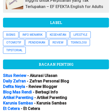
Inggris untuk Perpisahan yang Tak
Terlupakan – EF EFEKTA English for Adults
LABEL
BISNIS
INFO MENARIK
KESEHATAN
LIFESTYLE
OTOMOTIF
PENDIDIKAN
REVIEW
TEKNOLOGI
TIPSTORIAL
BACAAN PENTING
Situs Review
- Akurasi Ulasan
Daily Zafran
- Zafran Personal Blog
Defita Neyla
- Review Blogger
Blog Mas Rendi
- Berbagi Info
Artikel Parenting
- Artikel Parenting
Karunia Sambas
- Karunia Sambas
Et Cetera
- Et Cetera